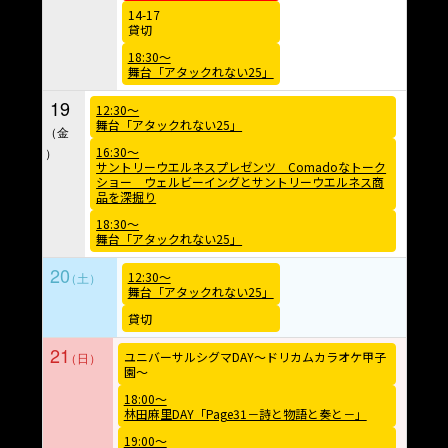
14-17
貸切
18:30～
舞台「アタックれない25」
19
12:30～
舞台「アタックれない25」
16:30～
サントリーウエルネスプレゼンツ Comadoなトーク
ショー ウェルビーイングとサントリーウエルネス商
品を深掘り
18:30～
舞台「アタックれない25」
20
12:30～
舞台「アタックれない25」
貸切
21
ユニバーサルシグマDAY〜ドリカムカラオケ甲子
園〜
18:00～
林田麻里DAY「Page31－詩と物語と奏と－」
19:00～